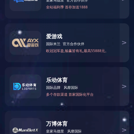
行业优势
公司专注于“继电保护与电力自动化”领
域的发展，持续为国内外的电力设备制
造商提供全套精密互感器解决方案，是
继电保护用互感器名制造商，和行业的
领跑者。
28年
60项专
5条生产
利
线
28年的专注发
展
其中发明专利
建成了5条精密