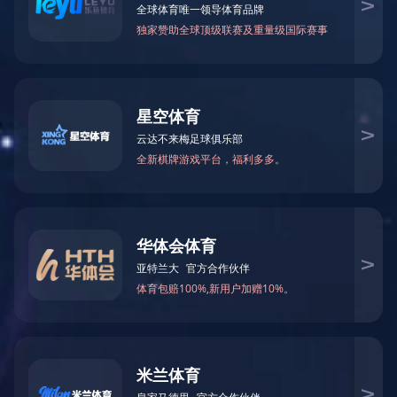
低压电流互感器
柔性罗氏线圈
乐动
霍尔传感器
交直流变送器
体育
更多 »
电流取电装置
APP
高压设备绝缘监测传感器
下载
局放监测传感器
测量仪器
智能断路器用电流互感器
智能在线监测装置
电量隔离传感器
一、二次融合用隔离电压互感器
电流型电压互感器
继电保护用电压互感器
测量用电压互感器