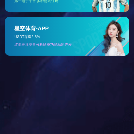
乐动体育-乐动体育平台-乐动体育APP下载 的主营
产品有：电流互感器、电压互感器、电流变换器、
电压变换器、霍尔传感器等，希望可以帮到你。
2.公司主要业务涉及哪些领域？
3.乐动体育-乐动体育平台-乐动体育APP下载 和
其他企业相比有哪些优势？
4.乐动体育-乐动体育平台-乐动体育APP下载 都
得过哪些荣誉？
5.乐动体育-乐动体育平台-乐动体育APP下载 成
立多久了?
6.什么是电流互感器？