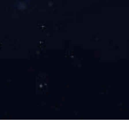
南京博
天瑞电
天瑞公
榜样力
关于
纳威精
子精彩
司精彩
量！天
2025年
彩亮相
亮相
亮相第
门这所
度以我
2026
2025上
十五
高校
单位作
C......
海......
届......
走......
为......
2026-04-
2025-11-
2025-07-
2025-05-
2025-05-
28
20
11
22
12
11:56:11
16:32:25
17:08:29
13:22:00
18:48:07
天瑞电
南京博
‌湖北天
春节放
2025年
子南京
纳威公
瑞电子
假通知
取向电
分公司
司精彩
股份有
工钢新
2025-01-
组织
亮相
限公......
材料
25
春......
20......
技......
2025-04-