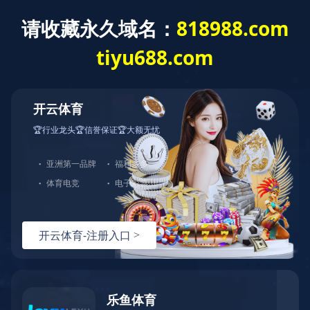
搜索
首
关
产
新
服
投
人
乐动
页
于
品
闻&
务
资
力
体
Previous
Next
天
中
展
与
者
资
育-
瑞
心
会
支
关
源
乐动
持
系
体育
乐动体育-乐动体育平台-乐动体育APP下载
平
微型电流互感器
开合式电流互感器
台-
剩余（零序）电流互感器