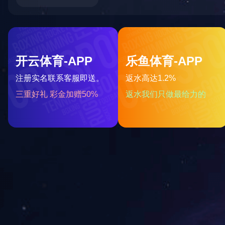
交直流变送器
电流取电装置
高压设备绝缘监测传感器
局放监测传感器
测量仪器
智能断路器用电流互感器
智能在线监测装置
电量隔离传感器