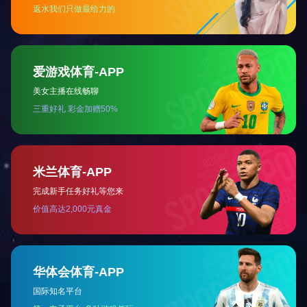
乐动体育-乐动体育平台-乐动体育
APP下载
服务热线：400-086-3003
电话：0728-5353116
5353117
传真：0728-5353121
邮箱：
hbtr@mesmerenterprizes.com
地址：湖北省天门市经济开
天瑞电子微信公众号
发区创业大道8号