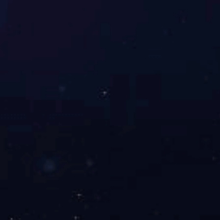
服务热线：400-086-3003
电话：0728-5353116
5353117
传真：0728-5353121
邮箱：
hbtr@mesmerenterprizes.com
地址：湖北省天门市经济开
天瑞电子微信公众号
发区创业大道8号